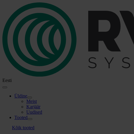
Skip
to
content
Eesti
Toggle
Navigation
Üldine
Meist
Karjäär
Uudised
Tooted
Kõik tooted