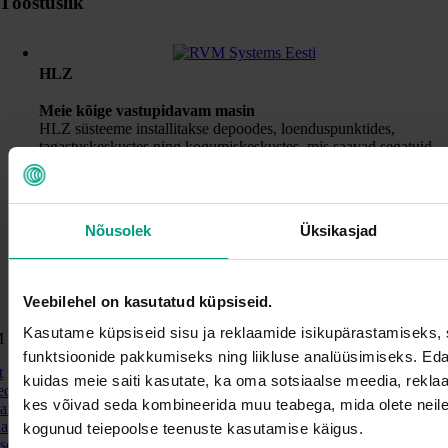
Tööstuslik
HLZ
Meie kõige vastupidavam masin
HLZ süsteeme installitakse depoodes, loenduspunktides,
tagastuskeskustes ning kogumiskeskustes, mis saavad segatuid
partiisid kasutatud joogipakendeid kauplejatelt, HoReCa
ettevõtetelt või tarbijatelt. Meie HLZ kõrge jõudlusega loendus-
ja sorteerimismasinate maht ulatub 100–300 pakendit/minut. See
masin on välja töötatud ja tarnitud RVM Systems'i ettevõtte
Nõusolek
Üksikasjad
Anker Andersen poolt.
Loe lähemalt
Veebilehel on kasutatud küpsiseid.
Kasutame küpsiseid sisu ja reklaamide isikupärastamiseks, 
 Systems
funktsioonide pakkumiseks ning liikluse analüüsimiseks. Eda
t
kuidas meie saiti kasutate, ka oma sotsiaalse meedia, reklaam
ed
kes võivad seda kombineerida muu teabega, mida olete neile
akt
atsuspoliitika
kogunud teiepoolse teenuste kasutamise käigus.
sed