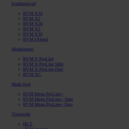
Eraldiseisvad
RVM X10
RVM X2
RVM X20
RVM X3
RVM X30
RVM eXtend
Modulaarne
RVM X ProLine
RVM X ProLine Slim
RVM X ProLine Duo
RVM XC
Multi-feed
RVM Mega ProLine+
RVM Mega ProLine+ Slim
RVM Mega ProLine+ Duo
Tööstuslik
HLZ