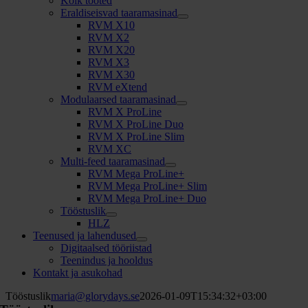
Kõik tooted
Eraldiseisvad taaramasinad
RVM X10
RVM X2
RVM X20
RVM X3
RVM X30
RVM eXtend
Modulaarsed taaramasinad
RVM X ProLine
RVM X ProLine Duo
RVM X ProLine Slim
RVM XC
Multi-feed taaramasinad
RVM Mega ProLine+
RVM Mega ProLine+ Slim
RVM Mega ProLine+ Duo
Tööstuslik
HLZ
Teenused ja lahendused
Digitaalsed tööriistad
Teenindus ja hooldus
Kontakt ja asukohad
Tööstuslik
maria@glorydays.se
2026-01-09T15:34:32+03:00